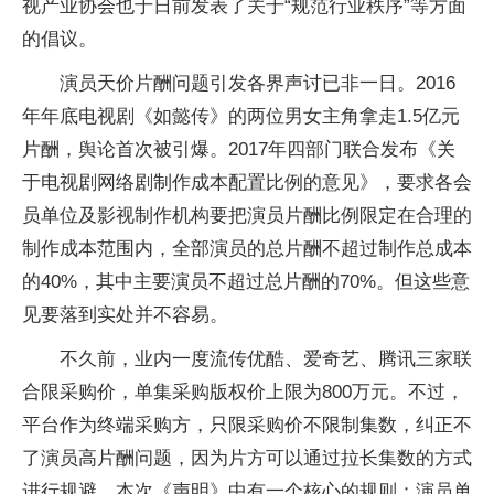
视产业协会也于日前发表了关于“规范行业秩序”等方面
的倡议。
演员天价片酬问题引发各界声讨已非一日。2016
年年底电视剧《如懿传》的两位男女主角拿走1.5亿元
片酬，舆论首次被引爆。2017年四部门联合发布《关
于电视剧网络剧制作成本配置比例的意见》，要求各会
员单位及影视制作机构要把演员片酬比例限定在合理的
制作成本范围内，全部演员的总片酬不超过制作总成本
的40%，其中主要演员不超过总片酬的70%。但这些意
见要落到实处并不容易。
不久前，业内一度流传优酷、爱奇艺、腾讯三家联
合限采购价，单集采购版权价上限为800万元。不过，
平台作为终端采购方，只限采购价不限制集数，纠正不
了演员高片酬问题，因为片方可以通过拉长集数的方式
进行规避。本次《声明》中有一个核心的规则：演员单