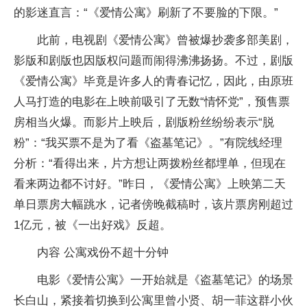
的影迷直言：“《爱情公寓》刷新了不要脸的下限。”
此前，电视剧《爱情公寓》曾被爆抄袭多部美剧，
影版和剧版也因版权问题而闹得沸沸扬扬。不过，剧版
《爱情公寓》毕竟是许多人的青春记忆，因此，由原班
人马打造的电影在上映前吸引了无数“情怀党”，预售票
房相当火爆。而影片上映后，剧版粉丝纷纷表示“脱
粉”：“我买票不是为了看《盗墓笔记》。”有院线经理
分析：“看得出来，片方想让两拨粉丝都埋单，但现在
看来两边都不讨好。”昨日，《爱情公寓》上映第二天
单日票房大幅跳水，记者傍晚截稿时，该片票房刚超过
1亿元，被《一出好戏》反超。
内容 公寓戏份不超十分钟
电影《爱情公寓》一开始就是《盗墓笔记》的场景
长白山，紧接着切换到公寓里曾小贤、胡一菲这群小伙