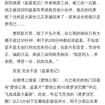
医院偶遇《盗墓笔记》作者南派三叔。被三叔一点拨，
他又被送回到盗墓世界拯救其他小伙伴。最后的结果
呢？当然是大家伙儿又穿越回来了：原来这全程都只是
梦而已……
整部影片里，除了片头片尾，在公寓的戏份只有大
概不超过10分钟，剩下的100分钟都在讲盗墓。不知道
是不是主创们对此也有些心虚，在影片彩蛋里，导演韦
正、编剧汪远、南派三叔同框亮相说：“我是同人，求
表喷。博君一乐，切勿当真。”
宣发 完全不提《盗墓笔记》
在微博上搜索《爱情公寓》，与之相关的热门话题
有“爱情公寓，盗墓片”“爱情公寓VS逐梦演艺圈”“毕志
飞或成最大赢家”。此前，毕志飞导演的《逐梦演艺
圈》以2.1分创下豆瓣电影最低评分，而不少观众在看