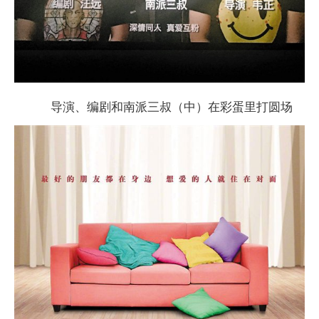
导演、编剧和南派三叔（中）在彩蛋里打圆场