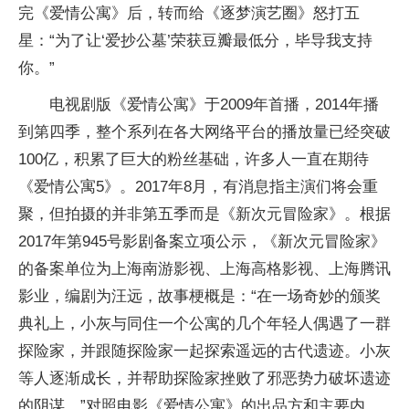
完《爱情公寓》后，转而给《逐梦演艺圈》怒打五
星：“为了让‘爱抄公墓’荣获豆瓣最低分，毕导我支持
你。”
电视剧版《爱情公寓》于2009年首播，2014年播
到第四季，整个系列在各大网络平台的播放量已经突破
100亿，积累了巨大的粉丝基础，许多人一直在期待
《爱情公寓5》。2017年8月，有消息指主演们将会重
聚，但拍摄的并非第五季而是《新次元冒险家》。根据
2017年第945号影剧备案立项公示，《新次元冒险家》
的备案单位为上海南游影视、上海高格影视、上海腾讯
影业，编剧为汪远，故事梗概是：“在一场奇妙的颁奖
典礼上，小灰与同住一个公寓的几个年轻人偶遇了一群
探险家，并跟随探险家一起探索遥远的古代遗迹。小灰
等人逐渐成长，并帮助探险家挫败了邪恶势力破坏遗迹
的阴谋。”对照电影《爱情公寓》的出品方和主要内