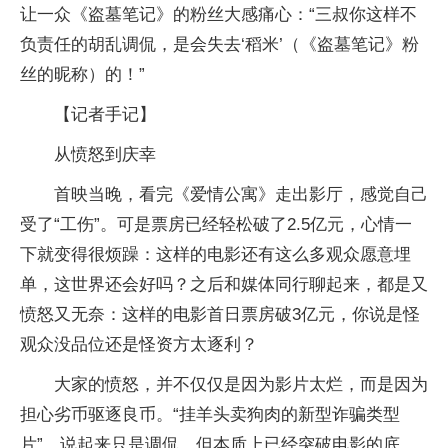
让一众《盗墓笔记》的粉丝大感痛心：“三叔你这样不
负责任的胡乱调侃，是会失去‘稻米’（《盗墓笔记》粉
丝的昵称）的！”
【记者手记】
从愤怒到庆幸
首映当晚，看完《爱情公寓》走出影厅，感觉自己
受了“工伤”。可是票房已经轻松破了2.5亿元，心情一
下就变得很烦躁：这样的电影还有这么多观众愿意埋
单，这世界还会好吗？之后和媒体同行聊起来，都是又
愤怒又无奈：这样的电影首日票房破3亿元，你说是怪
观众没品位还是怪资方太逐利？
大家的愤怒，并不仅仅是因为影片太烂，而是因为
担心劣币驱逐良币。“挂羊头卖狗肉的新型诈骗类型
片”，说起来只是调侃，但本质上已经突破电影的底