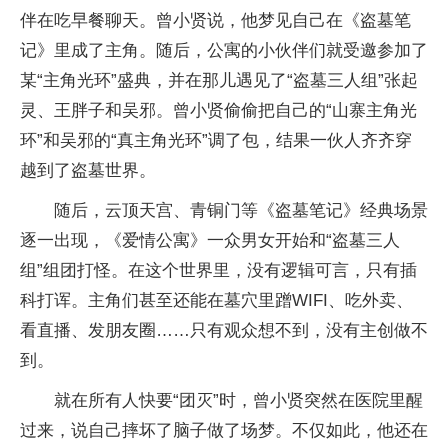
伴在吃早餐聊天。曾小贤说，他梦见自己在《盗墓笔
记》里成了主角。随后，公寓的小伙伴们就受邀参加了
某“主角光环”盛典，并在那儿遇见了“盗墓三人组”张起
灵、王胖子和吴邪。曾小贤偷偷把自己的“山寨主角光
环”和吴邪的“真主角光环”调了包，结果一伙人齐齐穿
越到了盗墓世界。
随后，云顶天宫、青铜门等《盗墓笔记》经典场景
逐一出现，《爱情公寓》一众男女开始和“盗墓三人
组”组团打怪。在这个世界里，没有逻辑可言，只有插
科打诨。主角们甚至还能在墓穴里蹭WIFI、吃外卖、
看直播、发朋友圈……只有观众想不到，没有主创做不
到。
就在所有人快要“团灭”时，曾小贤突然在医院里醒
过来，说自己摔坏了脑子做了场梦。不仅如此，他还在