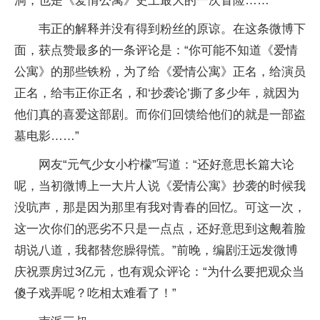
洞，也是《爱情公寓》史上最大的一次冒险……”
韦正的解释并没有得到粉丝的原谅。在这条微博下
面，获点赞最多的一条评论是：“你可能不知道《爱情
公寓》的那些铁粉，为了给《爱情公寓》正名，给演员
正名，给韦正你正名，和‘抄袭论’撕了多少年，就因为
他们真的喜爱这部剧。而你们回馈给他们的就是一部盗
墓电影……”
网友“元气少女小柠檬”写道：“还好意思长篇大论
呢，当初微博上一大片人说《爱情公寓》抄袭的时候我
没吭声，那是因为那里有我对青春的回忆。可这一次，
这一次你们的恶劣不只是一点点，还好意思到这觍着脸
胡说八道，我都替您臊得慌。”前晚，编剧汪远发微博
庆祝票房过3亿元，也有观众评论：“为什么要把观众当
傻子戏弄呢？吃相太难看了！”