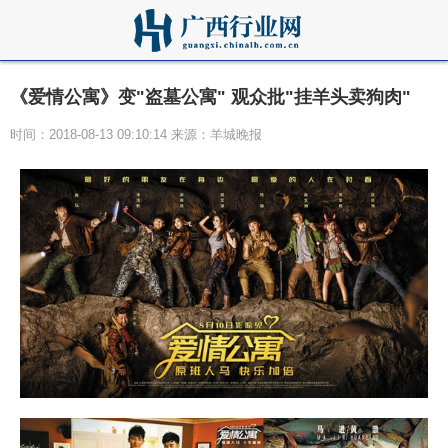
《爱情公寓》变"盗墓公寓" 观众批"挂羊头卖狗肉"
时间：2018-08-13 09:10:14 来源：羊城晚报